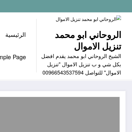
لتجاوز
لى
لمحتوى
الروحاني ابو محمد
الرئيسية
تنزيل الاموال
الشيخ الروحاني ابو محمد يقدم افضل
mple Page
وسم: شيخ روحاني في الرياض
بكل شي و ب تنزيل الاموال "تنزيل
الاموال" للتواصل 00966543537594
معالج روحاني مضمون