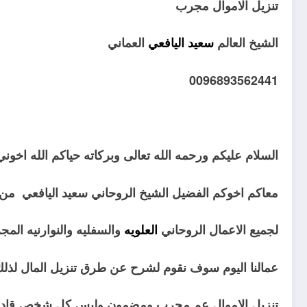
تنزيل الاموال مجرب
الشيخ العالم
سعيد اليافعي
العماني
0096893562441
السلام عليكم ورحمه الله تعالى وبركاته حياكم الله اخون
معاكم اخوكم الفضيل الشيخ الروحاني سعيد اليافعي من
لجميع الاعمال الروحاني
العلويه
والسفليه والنوارنيه المج
عمالنا اليوم سوف نقوم لشرح عن طرق تنزيل المال لذل
تنزيل الاموال عم مجرب ومضمون وليس كل شخص قادر 