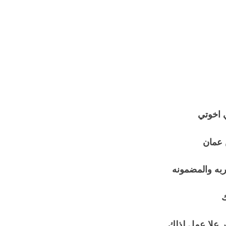
ي اخوتي
 عمان
ربه والمضمونه
ك
علا عمل لذلك