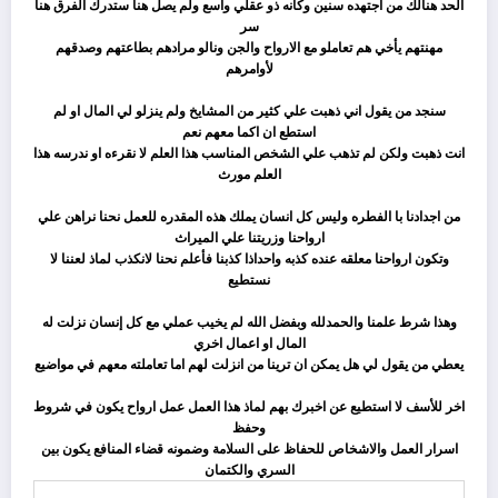
الحد هنالك من اجتهده سنين وكانه ذو عقلي واسع ولم يصل هنا ستدرك الفرق هنا
سر
مهنتهم يأخي هم تعاملو مع الارواح والجن ونالو مرادهم بطاعتهم وصدقهم
لأوامرهم
ثم
سنجد من يقول اني ذهبت علي كثير من المشايخ ولم ينزلو لي المال او لم
استطع ان اكما معهم نعم
انت ذهبت ولكن لم تذهب علي الشخص المناسب هذا العلم لا نقرءه او ندرسه هذا
العلم مورث
ثم
من اجدادنا با الفطره وليس كل انسان يملك هذه المقدره للعمل نحنا نراهن علي
ارواحنا وزريتنا علي الميراث
وتكون ارواحنا معلقه عنده كذبه واحداذا كذبنا فأعلم نحنا لانكذب لماذ لعننا لا
نستطيع
ثم
وهذا شرط علمنا والحمدلله وبفضل الله لم يخيب عملي مع كل إنسان نزلت له
المال او اعمال اخري
يعطي من يقول لي هل يمكن ان ترينا من انزلت لهم اما تعاملته معهم في مواضيع
ثم
اخر للأسف لا استطيع عن اخبرك بهم لماذ هذا العمل عمل ارواح يكون في شروط
وحفظ
اسرار العمل والاشخاص للحفاظ على السلامة وضمونه قضاء المنافع يكون بين
السري والكتمان