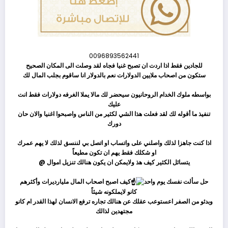
0096893562441
للجادين فقط اذا اردت ان تصبح غنيا فجاه لقد وصلت الى المكان الصحيح
ستكون من اصحاب ملايين الدولارات نعم بالدولار انا ساقوم بجلب المال لك
ثم
بواسطه ملوك الخدام الروحانيون سيحضر لك مالا يملا الغرفه دولارات فقط انت
عليك
تنفيذ ما أقوله لك لقد فعلت هذا الشي لكثير من الناس واصبحوا اغنيا والان حان
دورك
ثم
اذا كنت جاهزا لذلك واصلني على واتساب او اتصل بي لننسق لذلك لا يهم عمرك
او شكلك فقط يهم ان تكون مطيعاً
يتسائل الكثير كيف هذ ولايمكن ان يكون هنالك تنزيل اموال @
ثم
حل سألت نفسك يوم واحد
كيف اصبح اصحاب المال مليارديرات وأكثرهم
كانو لايملكونه شيئاً
وبدئو من الصفر اعستوعب عقلك عن هنالك تجاره ترفع الانسان لهذا القدر ام كانو
مجتهدين لذالك
ثم