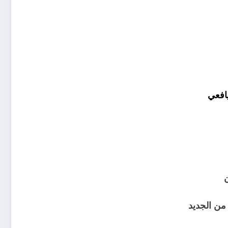
يافعي
ن
 من الجديد