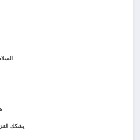
السلا
هو
يشكك التنزي