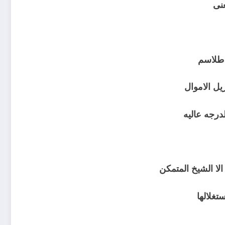
نى
 طلاسم
يل الاموال
درجه عاليه
الا الشيخ المتمكن
غلالها