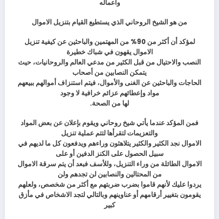
وأعماله
من هو الشيخ الروحاني الذي يستطيع القيام بتنزيل الاموال
لمؤكد أن أكثر من 90% من المهتمين والباحثين عن كيفية تنزيل
الاموال يقهون في شباك خطيرة
النصب والاحتيال من قبل الكثير من مدعي العالم والروحانيات، حيث
يتمكن النصابين من أصحاب
الحاجات والباحثين عن الغنى والأموال، فيتم استنزاف أموالهم ببيعهم
مواد وإعطائهم عزائم خرافية لا وجود
لها من الصحة.
فمن المؤكد عندما يأتي شيخ روحاني ويقوم بإعلان عن بعض المواد
والتعزيمات لتقرأها لتتم عملية تنزيل
الاموال نجد الكثير والكثير يتلاهثون وراءهم ويدفعون كل ما لديهم في
سبيل الحصول على الكنز الدفين أو على
الاموال الطائلة من وراء التنزيل، وللأسف فبعد أن يتم سرقة الاموال
من المحتالين والنصابين لن تجدهم ولن
يردوا عليك لأنهم قاموا بضرب ضربتهم مع أكثر من شخصص، ولعلهم
يقومون بتغيير أرقامهم أو عناوينهم وبالتالي لتجد الاشخاص في مأزق
كبير