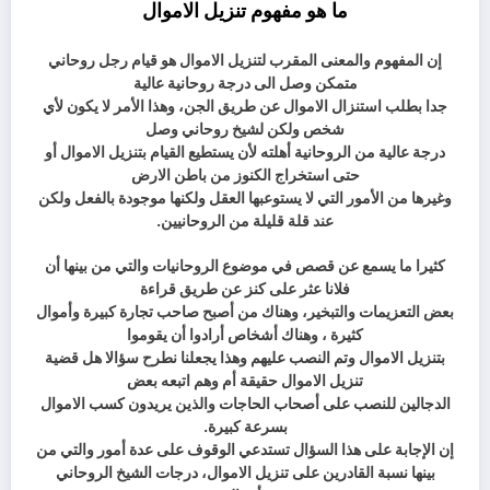
ما هو مفهوم تنزيل الاموال
إن المفهوم والمعنى المقرب لتنزيل الاموال هو قيام رجل روحاني
متمكن وصل الى درجة روحانية عالية
جدا بطلب استنزال الاموال عن طريق الجن، وهذا الأمر لا يكون لأي
شخص ولكن لشيخ روحاني وصل
درجة عالية من الروحانية أهلته لأن يستطيع القيام بتنزيل الاموال أو
حتى استخراج الكنوز من باطن الارض
وغيرها من الأمور التي لا يستوعبها العقل ولكنها موجودة بالفعل ولكن
عند قلة قليلة من الروحانيين.
كثيرا ما يسمع عن قصص في موضوع الروحانيات والتي من بينها أن
فلانا عثر على كنز عن طريق قراءة
بعض التعزيمات والتبخير، وهناك من أصبح صاحب تجارة كبيرة وأموال
كثيرة ، وهناك أشخاص أرادوا أن يقوموا
بتنزيل الاموال وتم النصب عليهم وهذا يجعلنا نطرح سؤالا هل قضية
تنزيل الاموال حقيقة أم وهم اتبعه بعض
الدجالين للنصب على أصحاب الحاجات والذين يريدون كسب الاموال
بسرعة كبيرة.
إن الإجابة على هذا السؤال تستدعي الوقوف على عدة أمور والتي من
بينها نسبة القادرين على تنزيل الاموال، درجات الشيخ الروحاني